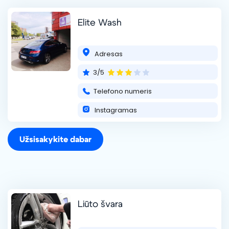
Elite Wash
VSMUD detailing
Pagrindinis „Vsmud“ tikslas – išlaikyti nepriekaištingą klientų
Adresas
aptarnavimo lygį, t.y.: atlikti aukščiausios kokybės
automobilio remontą, atitikti nustatytus terminus bei pasiekti
3/5
geriausios kokybės r
skaityti daugiau ...
Telefono numeris
+370 624 45552
Instagramas
Užsisakykite dabar
Lestetika, MB
Liūto švara
Atliekame automobilių autoestetikos paslaugas: poliravimas,
nano keramikinės dangos, automobilių plovimas ir kitą. Taip
pat prekiaujame aukštos kokybės autochemijos