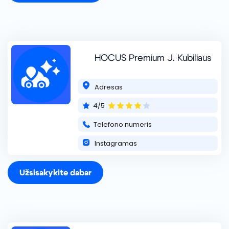
+370 602 22000
HOCUS Premium J. Kubiliaus
Adresas
4/5
HOCUS Premium Forum Palace
Hocus – tai daugiau nei švaros centrai. Čia automobiliai
Telefono numeris
prižiūrimi rankomis, su meile detalėms ir pagarba kokybei.
Instagramas
Nuo greito kasdienio plovimo iki išskirtinio „detailing“ –
kiekviena paslauga atliek
skaityti daugiau ...
+370 602 22000
Užsisakykite dabar