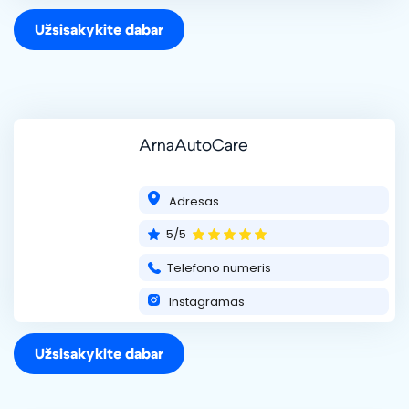
Užsisakykite dabar
ArnaAutoCare
Adresas
5/5
Telefono numeris
Instagramas
Užsisakykite dabar