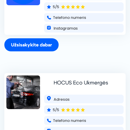
+37066609609
5/5
Telefono numeris
Instagramas
Užsisakykite dabar
BLUE SPOT
„Blue Spot” prekės ženklas specializuojasi į profesionalias
automobilių valymo paslaugas, siekiant užtikrinti transporto
priemonių švarą ir išvaizdą. Mūsų komandą sudaro
HOCUS Eco Ukmergės
kvalifikuoti specialistai, tur
skaityti daugiau ...
+37062960953
Adresas
5/5
Telefono numeris