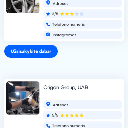
Adresas
priemonėmis.
+37063079211
3/5
Telefono numeris
Instagramas
Užsisakykite dabar
Origon Group, UAB
Adresas
5/5
Telefono numeris