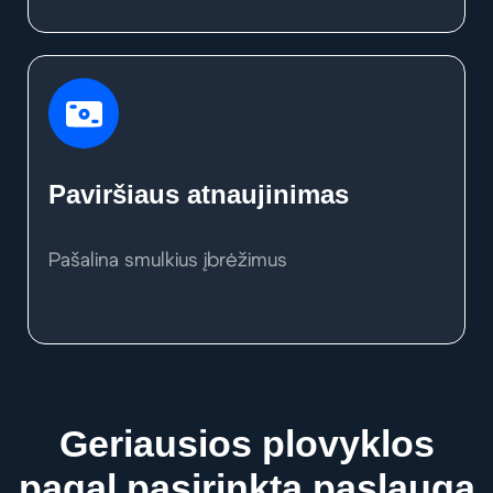
Paviršiaus atnaujinimas
Pašalina smulkius įbrėžimus
Geriausios plovyklos
pagal pasirinktą paslaugą