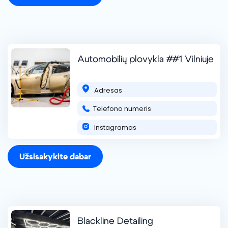
+37067973840
Automobilių plovykla ##1 Vilniuje
Adresas
MB Autohouse detailing
Telefono numeris
Automobiliu poliravimas, keramikiniu dangų linija,cheminis
salono valymas
Instagramas
+37066560666
Užsisakykite dabar
Blackline Detailing