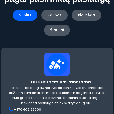
Vilnius
Kaunas
Klaipėda
Šiauliai
HOCUS Premium Panorama
Hocus – tai daugiau nei švaros centrai. Čia automobiliai
prižiūrimi rankomis, su meile detalėms ir pagarba kokybei.
Nuo greito kasdienio plovimo iki išskirtinio „detailing“ –
kiekviena paslauga atliek
skaityti daugiau ...
+370 602 22000