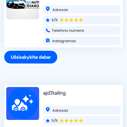
Adresas
5/5
Telefono numeris
Instagramas
Užsisakykite dabar
ajd3tailing
Adresas
5/5