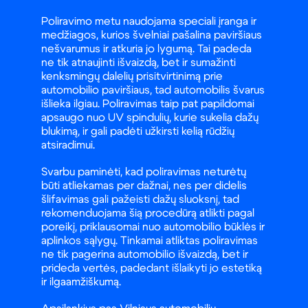
Poliravimo metu naudojama speciali įranga ir
medžiagos, kurios švelniai pašalina paviršiaus
nešvarumus ir atkuria jo lygumą. Tai padeda
ne tik atnaujinti išvaizdą, bet ir sumažinti
kenksmingų dalelių prisitvirtinimą prie
automobilio paviršiaus, tad automobilis švarus
išlieka ilgiau. Poliravimas taip pat papildomai
apsaugo nuo UV spindulių, kurie sukelia dažų
blukimą, ir gali padėti užkirsti kelią rūdžių
atsiradimui.
Svarbu paminėti, kad poliravimas neturėtų
būti atliekamas per dažnai, nes per didelis
šlifavimas gali pažeisti dažų sluoksnį, tad
rekomenduojama šią procedūrą atlikti pagal
poreikį, priklausomai nuo automobilio būklės ir
aplinkos sąlygų. Tinkamai atliktas poliravimas
ne tik pagerina automobilio išvaizdą, bet ir
prideda vertės, padedant išlaikyti jo estetiką
ir ilgaamžiškumą.