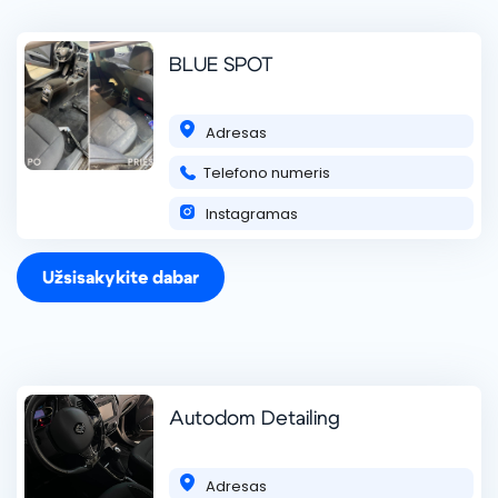
BLUE SPOT
Adresas
Telefono numeris
Automobilių plovykla ##1 Vilniuje
Instagramas
Automobilių plovykla ##1 Išlaikykite savo transporto
priemonę spindinčią švarią su mūsų aukštos kokybės
automobilių plovimo paslaugomis! Mes siūlome: 🚗 Išorinį
Užsisakykite dabar
plovimą – aukšto slėgio valymą, putų a
skaityti daugiau ...
+375333937710
Autodom Detailing
Adresas