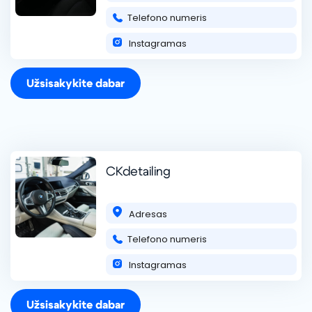
Telefono numeris
Blackline Detailing
Mes esame Blackline Detailing, degame aistra
Instagramas
automobiliams ir norime ja dalintis su jumis. Pasirūpinsime,
kad jūsų automobilis atrodytų nepriekaištingai tarsi iš salono!
Atliekame cheminį salono valym
skaityti daugiau ...
Užsisakykite dabar
+370 675 45480
CKdetailing
Adresas
Telefono numeris
DeepShine Detailing
Sveiki atvykę į DeepShine Detailing! Specializuojamės
Instagramas
profesionaliose automobilių estetikos paslaugose – nuo
poliravimo iki cheminio valymo, keraminių dangų dengimo ir
daugiau. Mūsų tikslas – išryškin
skaityti daugiau ...
Užsisakykite dabar