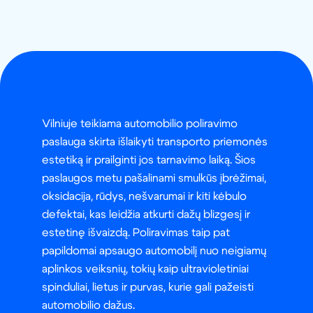
Vilniuje teikiama automobilio poliravimo
paslauga skirta išlaikyti transporto priemonės
estetiką ir prailginti jos tarnavimo laiką. Šios
paslaugos metu pašalinami smulkūs įbrėžimai,
oksidacija, rūdys, nešvarumai ir kiti kėbulo
defektai, kas leidžia atkurti dažų blizgesį ir
estetinę išvaizdą. Poliravimas taip pat
papildomai apsaugo automobilį nuo neigiamų
aplinkos veiksnių, tokių kaip ultravioletiniai
spinduliai, lietus ir purvas, kurie gali pažeisti
automobilio dažus.