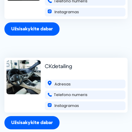
Telefono numeris
Blackline Detailing
Mes esame Blackline Detailing, degame aistra
Instagramas
automobiliams ir norime ja dalintis su jumis. Pasirūpinsime,
kad jūsų automobilis atrodytų nepriekaištingai tarsi iš salono!
Atliekame cheminį salono valym
skaityti daugiau ...
Užsisakykite dabar
+370 675 45480
CKdetailing
Adresas
Telefono numeris
DeepShine Detailing
Sveiki atvykę į DeepShine Detailing! Specializuojamės
Instagramas
profesionaliose automobilių estetikos paslaugose – nuo
poliravimo iki cheminio valymo, keraminių dangų dengimo ir
daugiau. Mūsų tikslas – išryškin
skaityti daugiau ...
Užsisakykite dabar
+37067973840