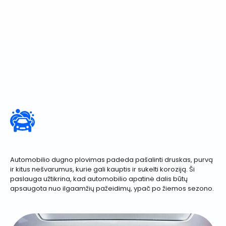
Automobilio dugno plovimas padeda pašalinti druskas, purvą
ir kitus nešvarumus, kurie gali kauptis ir sukelti koroziją. Ši
paslauga užtikrina, kad automobilio apatinė dalis būtų
apsaugota nuo ilgaamžių pažeidimų, ypač po žiemos sezono.