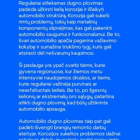
Reguliariai atliekamas dugno plovimas
padeda užkirsti kelią korozijai ir išlaikyti
automobilio struktūrą. Korozija gali sukelti
rimtų problemų, tokių kaip metalinių
komponentų silpnėjimas, kas gali pakenkti
automobilio saugumui ir funkcionalumui. Be to,
švari automobilio apačia pagerina važiavimo
kokybę ir sumažina triukšmo lygį, kuris gali
atsirasti dėl nešvarumų kaupimosi.
Ši paslauga yra ypač svarbi tiems, kurie
gyvena regionuose, kur žiemos metu
intensyviai naudojamos druskos, ar tiems,
kurie reguliariai važinėja purvinais ar
neasfaltuotais keliais. Be to, po ilgesnių
kelionių ar ekstremalių oro sąlygų, patartina
atlikti dugno plovimą, kad būtų užtikrinta
automobilio apsauga.
Automobilio dugno plovimas taip pat gali
padėti išvengti brangių remonto darbų
ateityje. Korozijos sukeltos problemos dažnai
reikalauja didelių investicijų, todėl geriau imtis