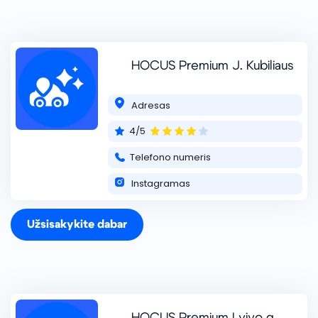
HOCUS Premium J. Kubiliaus
Adresas
4/5
HOCUS Premium Forum Palace
Hocus – tai daugiau nei švaros centrai. Čia automobiliai
Telefono numeris
prižiūrimi rankomis, su meile detalėms ir pagarba kokybei.
Instagramas
Nuo greito kasdienio plovimo iki išskirtinio „detailing“ –
kiekviena paslauga atliek
skaityti daugiau ...
+370 602 22000
Užsisakykite dabar
HOCUS Premium Lvivo g.