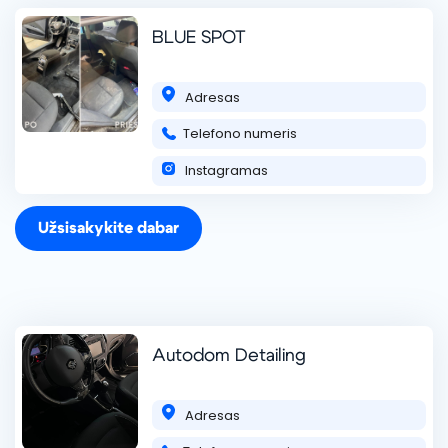
BLUE SPOT
Adresas
Telefono numeris
Automobilių plovykla ##1 Vilniuje
Instagramas
Automobilių plovykla ##1 Išlaikykite savo transporto
priemonę spindinčią švarią su mūsų aukštos kokybės
automobilių plovimo paslaugomis! Mes siūlome: 🚗 Išorinį
Užsisakykite dabar
plovimą – aukšto slėgio valymą, putų a
skaityti daugiau ...
+375333937710
Autodom Detailing
Adresas