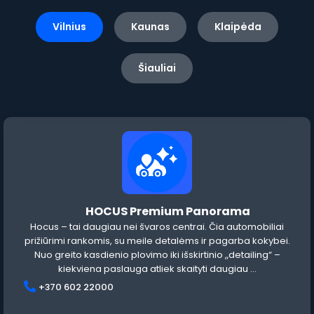
Vilnius
Kaunas
Klaipėda
Šiauliai
HOCUS Premium Panorama
Hocus – tai daugiau nei švaros centrai. Čia automobiliai
prižiūrimi rankomis, su meile detalėms ir pagarba kokybei.
Nuo greito kasdienio plovimo iki išskirtinio „detailing“ –
kiekviena paslauga atliek
skaityti daugiau ...
+370 602 22000