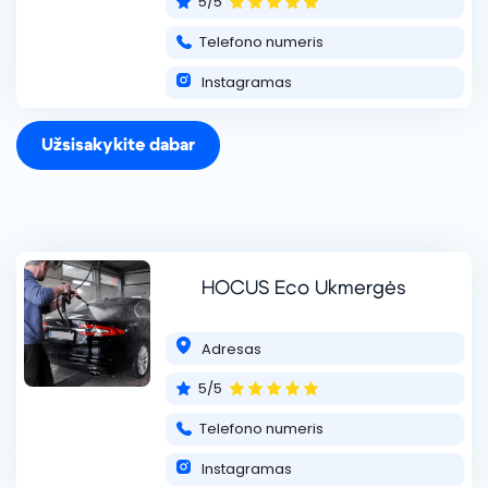
5/5
Telefono numeris
Instagramas
Užsisakykite dabar
BLUE SPOT
„Blue Spot” prekės ženklas specializuojasi į profesionalias
automobilių valymo paslaugas, siekiant užtikrinti transporto
priemonių švarą ir išvaizdą. Mūsų komandą sudaro
HOCUS Eco Ukmergės
kvalifikuoti specialistai, tur
skaityti daugiau ...
+37062960953
Adresas
5/5
Telefono numeris
Instagramas