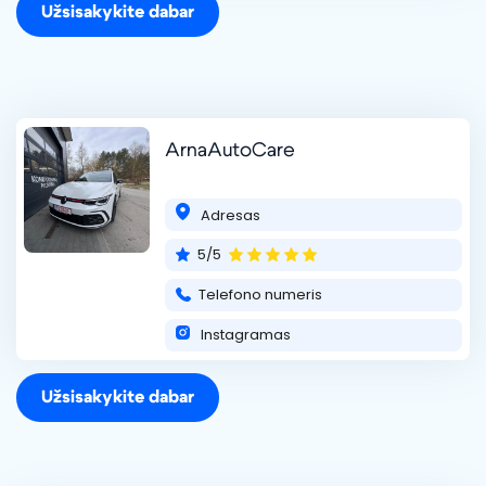
Užsisakykite dabar
ArnaAutoCare
Adresas
5/5
Telefono numeris
Instagramas
Užsisakykite dabar