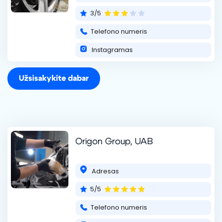
+37063079211
3/5
Telefono numeris
Instagramas
Užsisakykite dabar
Origon Group, UAB
Adresas
5/5
Telefono numeris